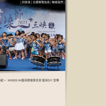
│
回首頁
│
交通導覽指南
│
聯絡我們
│
事記
>
940806 94藍染節遠東百貨 藍染DIY 宣傳