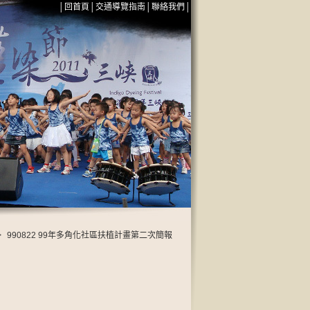
│
回首頁
│
交通導覽指南
│
聯絡我們
│
>
990822 99年多角化社區扶植計畫第二次簡報