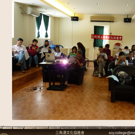
三角湧文化協進會
scy.college@msa