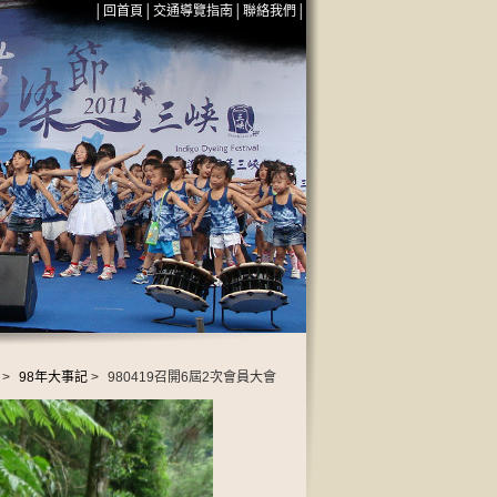
│
回首頁
│
交通導覽指南
│
聯絡我們
│
>
98年大事記
>
980419召開6屆2次會員大會